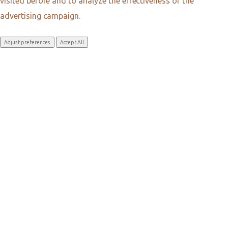
visited before and to analyze the effectiveness of the
advertising campaign.
Adjust preferences
Accept All